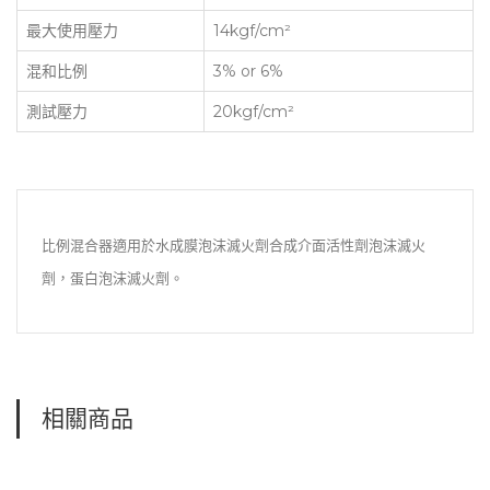
最大使用壓力
14kgf/cm²
混和比例
3% or 6%
測試壓力
20kgf/cm²
比例混合器適用於水成膜泡沫滅火劑合成介面活性劑泡沫滅火
劑，蛋白泡沫滅火劑。
相關商品