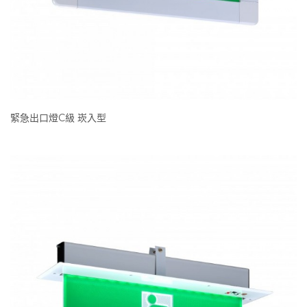
緊急出口燈C級 崁入型