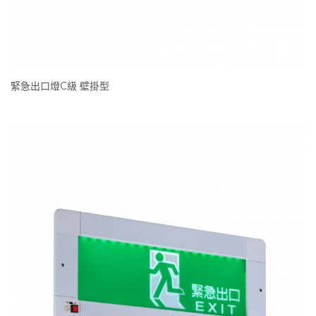
緊急出口燈C級 壁掛型