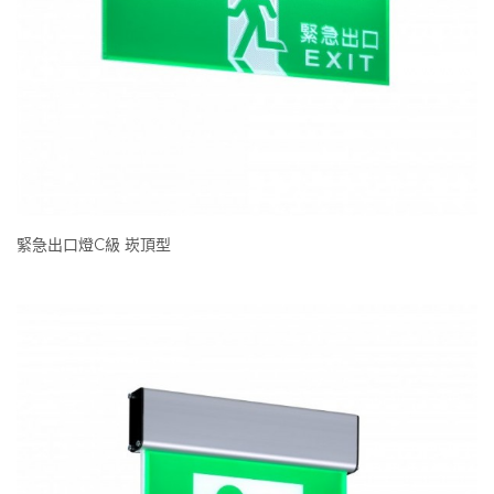
緊急出口燈C級 崁頂型