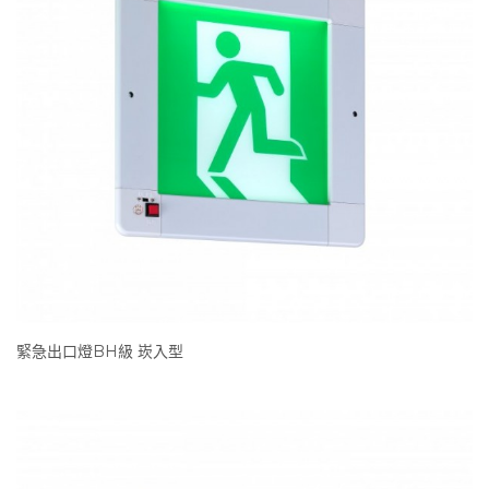
緊急出口燈BH級 崁入型