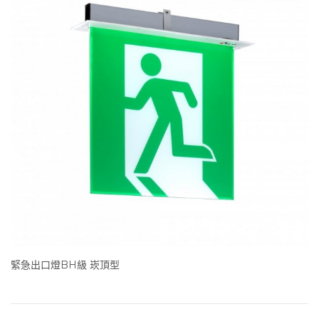
緊急出口燈BH級 崁頂型