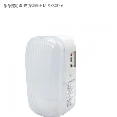
緊急照明燈(崁頂36燈)HM-SK36P-6