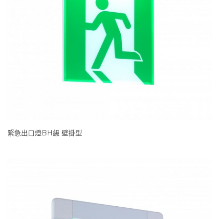
緊急出口燈BH級 壁掛型