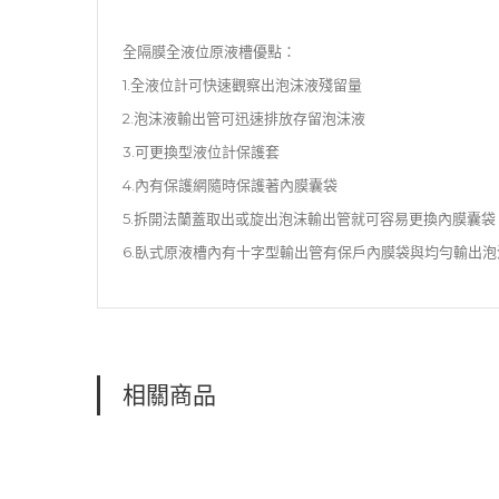
全隔膜全液位原液槽優點：
1.全液位計可快速觀察出泡沫液殘留量
2.泡沫液輸出管可迅速排放存留泡沫液
3.可更換型液位計保護套
4.內有保護網隨時保護著內膜囊袋
5.拆開法蘭蓋取出或旋出泡沫輸出管就可容易更換內膜囊袋
6.臥式原液槽內有十字型輸出管有保戶內膜袋與均勻輸出
相關商品