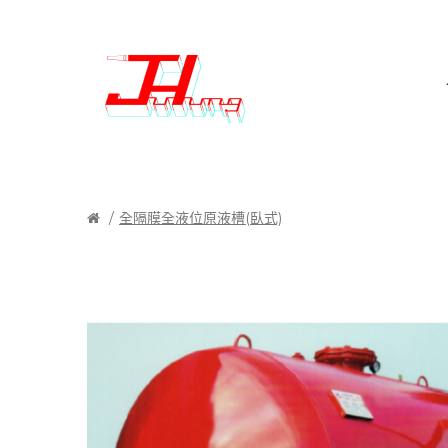
全隔膜全液位原液槽(臥式)