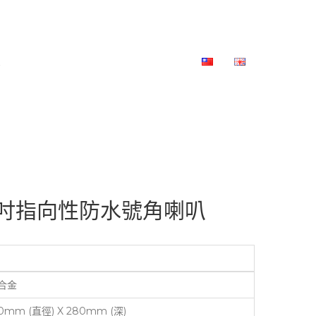
 8英吋指向性防水號角喇叭
合金
0mm (直徑) X 280mm (深)