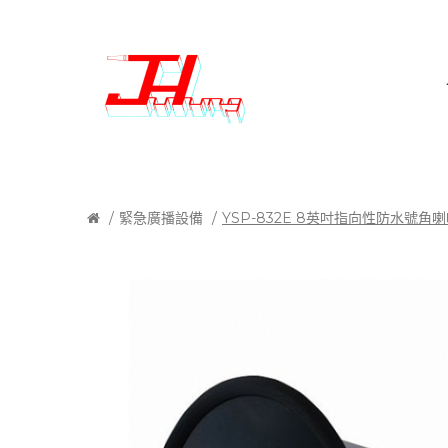
緊急廣播設備
YSP-832E 8英吋指向性防水號角