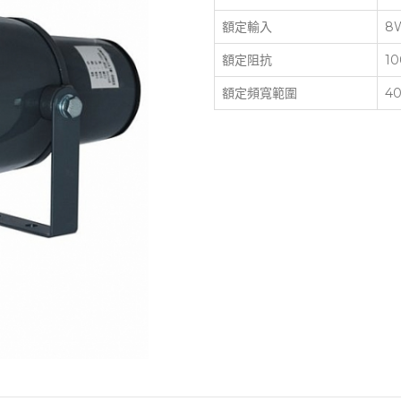
額定輸入
8W
額定阻抗
10
額定頻寬範圍
4