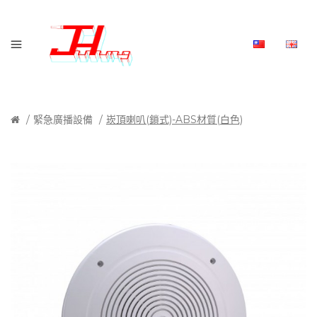
緊急廣播設備
崁頂喇叭(鎖式)-ABS材質(白色)