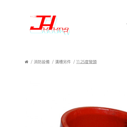
消防設備
溝槽另件
11.25度彎頭